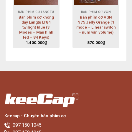
BÀN PHÍM CƠ LANGTU
BÀN PHÍM CƠ VGN
Bàn phím cơ không
Bàn phím cơ VGN
dây Langtu LT84
N75 Jelly Orange (1
twilight blue (3
mode – Linear switch
Modes – Màn hình
– núm vặn volume)
led – 84 Keys)
1.400.000
₫
870.000
₫
Keecap - Chuyên bàn phím cơ
097 150 1045