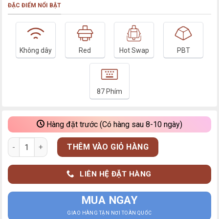
ĐẶC ĐIỂM NỔI BẬT
Không dây
Red
Hot Swap
PBT
87 Phím
Hàng đặt trước (Có hàng sau 8-10 ngày)
Bàn phím cơ IKBC W200 Industrial Gray Retro (Wireless 2.4Ghz
THÊM VÀO GIỎ HÀNG
LIÊN HỆ ĐẶT HÀNG
MUA NGAY
GIAO HÀNG TẬN NƠI TOÀN QUỐC