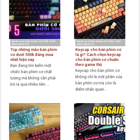
ĐÁNH GIÁ BÀN PHÍM CƠ KIẾN THỨC
ĐÁNH GIÁ BÀN PHÍM CƠ KIẾN THỨC
BÀN PHÍM CƠ
BÀN PHÍM CƠ
Top những mẫu bàn phím
Keycap cho bàn phím cơ
cơ dưới 500k đáng mua
là gì? Cách chọn keycap
nhất hiện nay
cho bàn phím cơ chuẩn
theo game thủ
Bạn đang tìm kiếm một
Keycap cho bàn phím cơ
chiếc bàn phím cơ chất
không chỉ là một phần của
lượng mà không cần phải
bàn phím cơ mà còn là
bỏ ra quá nhiều tiền....
điểm nhấn quan...