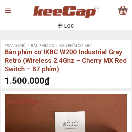
Skip
to
content
LỌC
TRANG CHỦ
/
BÀN PHÍM CƠ
/
BÀN PHÍM CƠ IKBC
Bàn phím cơ IKBC W200 Industrial Gray
Retro (Wireless 2.4Ghz – Cherry MX Red
Switch – 87 phím)
1.500.000
₫