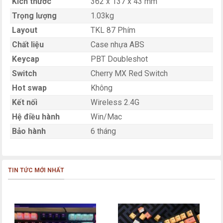
Kích thước
362 x 137 x 43 mm
Trọng lượng
1.03kg
Layout
TKL 87 Phím
Chất liệu
Case nhựa ABS
Keycap
PBT Doubleshot
Switch
Cherry MX Red Switch
Hot swap
Không
Kết nối
Wireless 2.4G
Hệ điều hành
Win/Mac
Bảo hành
6 tháng
TIN TỨC MỚI NHẤT