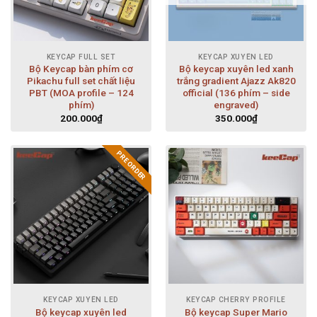
KEYCAP FULL SET
KEYCAP XUYÊN LED
Bộ Keycap bàn phím cơ
Bộ keycap xuyên led xanh
Pikachu full set chất liệu
trắng gradient Ajazz Ak820
PBT (MOA profile – 124
official (136 phím – side
phím)
engraved)
200.000
₫
350.000
₫
PRE ORDER
KEYCAP XUYÊN LED
KEYCAP CHERRY PROFILE
Bộ keycap xuyên led
Bộ keycap Super Mario