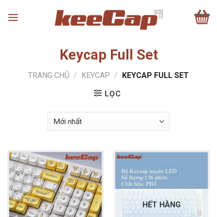
Skip
to
content
Keycap Full Set
TRANG CHỦ
/
KEYCAP
/
KEYCAP FULL SET
LỌC
HẾT HÀNG