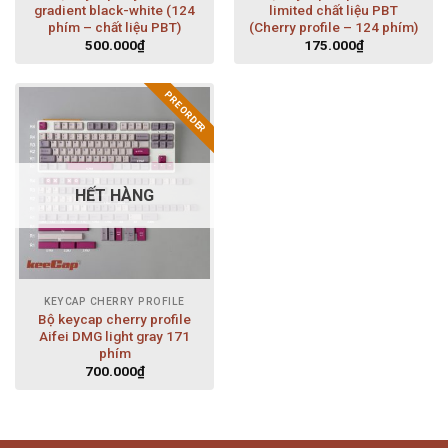
gradient black-white (124
limited chất liệu PBT
phím – chất liệu PBT)
(Cherry profile – 124 phím)
500.000
₫
175.000
₫
PRE ORDER
HẾT HÀNG
KEYCAP CHERRY PROFILE
Bộ keycap cherry profile
Aifei DMG light gray 171
phím
700.000
₫