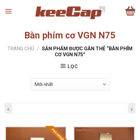
Skip
to
content
Bàn phím cơ VGN N75
TRANG CHỦ
/
SẢN PHẨM ĐƯỢC GẮN THẺ “BÀN PHÍM
CƠ VGN N75”
LỌC
PRE ORDER