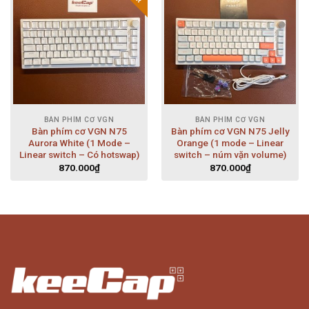
BÀN PHÍM CƠ VGN
BÀN PHÍM CƠ VGN
Bàn phím cơ VGN N75
Bàn phím cơ VGN N75 Jelly
Aurora White (1 Mode –
Orange (1 mode – Linear
Linear switch – Có hotswap)
switch – núm vặn volume)
870.000
₫
870.000
₫