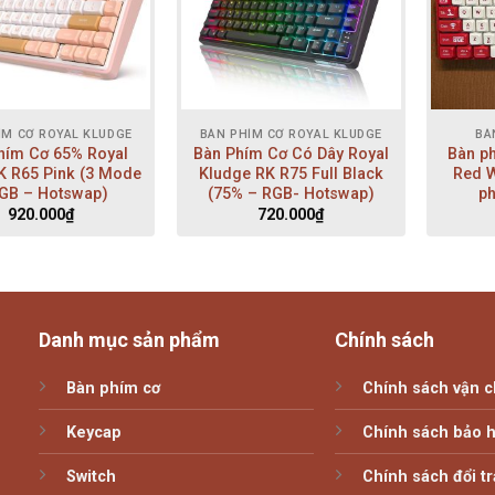
ÍM CƠ ROYAL KLUDGE
BÀN PHÍM CƠ ROYAL KLUDGE
BÀ
hím Cơ 65% Royal
Bàn Phím Cơ Có Dây Royal
Bàn p
K R65 Pink (3 Mode
Kludge RK R75 Full Black
Red W
GB – Hotswap)
(75% – RGB- Hotswap)
ph
920.000
₫
720.000
₫
Danh mục sản phẩm
Chính sách
Bàn phím cơ
Chính sách vận 
Keycap
Chính sách bảo 
Switch
Chính sách đổi tr