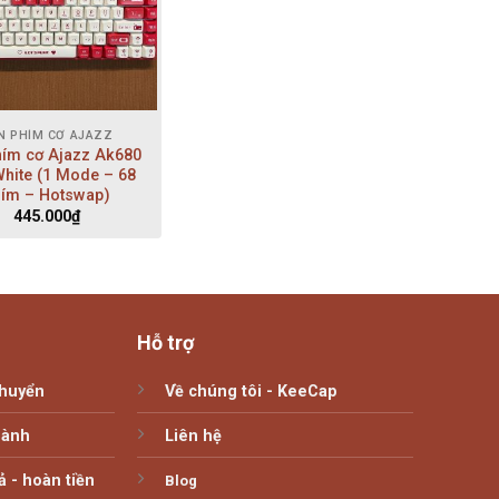
N PHÍM CƠ AJAZZ
hím cơ Ajazz Ak680
hite (1 Mode – 68
ím – Hotswap)
445.000
₫
Hỗ trợ
chuyển
Về chúng tôi - KeeCap
hành
Liên hệ
ả - hoàn tiền
Blog