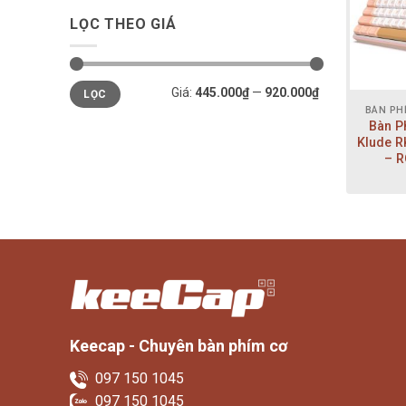
LỌC THEO GIÁ
Giá
Giá
Giá:
445.000₫
—
920.000₫
LỌC
thấp
cao
nhất
nhất
BÀN PH
Bàn P
Klude R
– R
Keecap - Chuyên bàn phím cơ
097 150 1045
097 150 1045