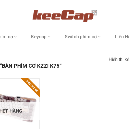
hím cơ
Keycap
Switch phím cơ
Liên H
Hiển thị k
BÀN PHÍM CƠ KZZI K75”
PRE ORDER
HẾT HÀNG