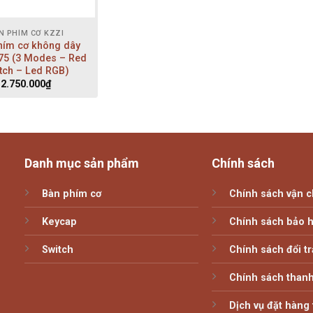
N PHÍM CƠ KZZI
hím cơ không dây
75 (3 Modes – Red
tch – Led RGB)
2.750.000
₫
Danh mục sản phẩm
Chính sách
Bàn phím cơ
Chính sách vận 
Keycap
Chính sách bảo 
Switch
Chính sách đổi tr
Chính sách thanh
Dịch vụ đặt hàng 