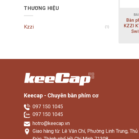
THƯƠNG HIỆU
BÀ
Bàn p
KZZI K
Kzzi
(1)
Swi
Keecap - Chuyên bàn phím cơ
097 150 1045
097 150 1045
hotro@keecap.vn
Giao hàng từ: Lê Văn Chí, Phường Linh Trung, Thủ
Đức, Thành phố Hồ Chí Minh 71308