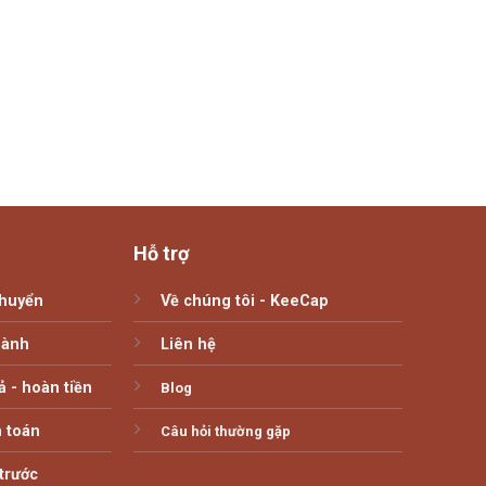
Hỗ trợ
chuyển
Về chúng tôi - KeeCap
hành
Liên hệ
ả - hoàn tiền
Blog
 toán
Câu hỏi thường gặp
trước